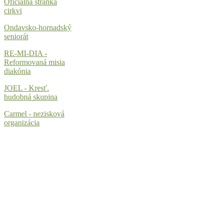
Oficiálna stránka
cirkvi
Ondavsko-hornadský
seniorát
RE-MI-DIA -
Reformovaná misia
diakónia
JOEL - Kresť.
hudobná skupina
Carmel - nezisková
organizácia