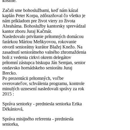
kostole.
Začali sme bohoslužbami, keď nám kázal
kaplán Peter Korpa, zdôrazňoval čo všetko je
nám príkladom pre život viery zo života
Abraháma. Bohoslužby kantorsky sprevádzal
kantor zboru Juraj Kačmár.
Nasledovalo privítanie prítomných domácou
farárkou Máriou Meňkyovou, rokovanie
otvoril seniorátny kurátor Blažej Knežo. Na
zasadnutí seniorátneho valného zhromaždenia
boli z vedenia cirkvi okrem delegátov
prítomní zástupca biskupa Ján Semjan, senior
ondavsko hornádskeho seniorátu Juraj
Brecko.
Po prezentácii prítomných, voľbe
overovateľov, schválenia programu, kontrole
minulých uznesení nasledovali správy za rok
2015 :
Správa seniorky - predniesla seniorka Erika
Dékániová,
Správa misijného referenta - predniesla
seniorka,