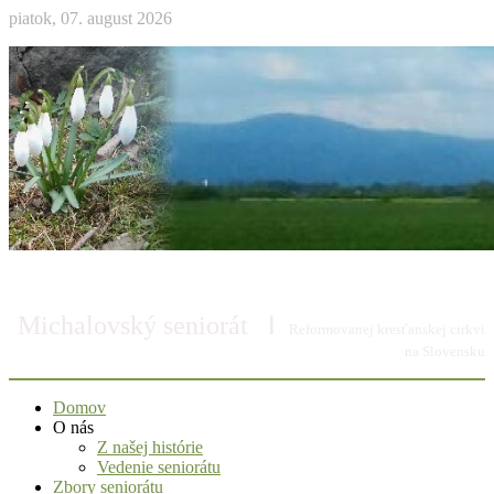
piatok, 07. august 2026
I
Michalovský seniorát
Reformovanej kresťanskej cirkvi
na Slovensku
Domov
O nás
Z našej histórie
Vedenie seniorátu
Zbory seniorátu