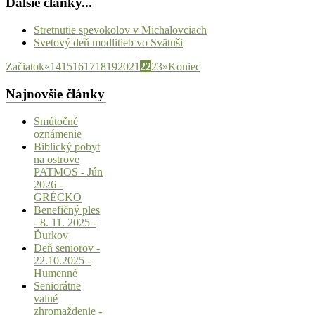
Ďalšie články...
Stretnutie spevokolov v Michalovciach
Svetový deň modlitieb vo Svätuši
Začiatok
«
14
15
16
17
18
19
20
21
22
23
»
Koniec
Najnovšie
články
Smútočné
oznámenie
Biblický pobyt
na ostrove
PATMOS - Jún
2026 -
GRÉCKO
Benefičný ples
- 8. 11. 2025 -
Ďurkov
Deň seniorov -
22.10.2025 -
Humenné
Seniorátne
valné
zhromaždenie -