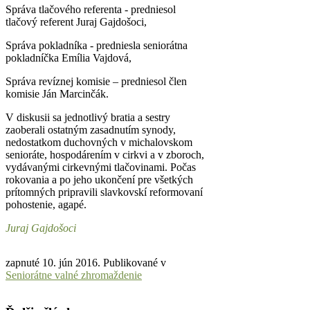
Správa tlačového referenta - predniesol
tlačový referent Juraj Gajdošoci,
Správa pokladníka - predniesla seniorátna
pokladníčka Emília Vajdová,
Správa revíznej komisie – predniesol člen
komisie Ján Marcinčák.
V diskusii sa jednotlivý bratia a sestry
zaoberali ostatným zasadnutím synody,
nedostatkom duchovných v michalovskom
senioráte, hospodárením v cirkvi a v zboroch,
vydávanými cirkevnými tlačovinami. Počas
rokovania a po jeho ukončení pre všetkých
prítomných pripravili slavkovskí reformovaní
pohostenie, agapé.
Juraj Gajdošoci
zapnuté
10. jún 2016
. Publikované v
Seniorátne valné zhromaždenie