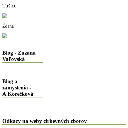
Tušice
Ždaňa
Blog
- Zuzana
Vaľovská
Blog
a
zamyslenia -
A.Korečková
Odkazy
na weby cirkevných zborov