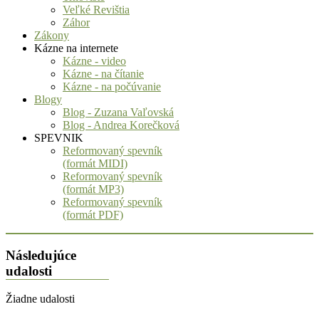
Veľké Revištia
Záhor
Zákony
Kázne na internete
Kázne - video
Kázne - na čítanie
Kázne - na počúvanie
Blogy
Blog - Zuzana Vaľovská
Blog - Andrea Korečková
SPEVNIK
Reformovaný spevník
(formát MIDI)
Reformovaný spevník
(formát MP3)
Reformovaný spevník
(formát PDF)
Následujúce
udalosti
Žiadne udalosti