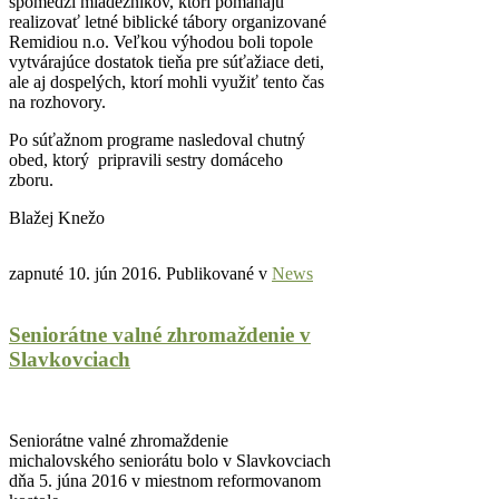
spomedzi mládežníkov, ktorí pomáhajú
realizovať letné biblické tábory organizované
Remidiou n.o. Veľkou výhodou boli topole
vytvárajúce dostatok tieňa pre súťažiace deti,
ale aj dospelých, ktorí mohli využiť tento čas
na rozhovory.
Po súťažnom programe nasledoval chutný
obed, ktorý pripravili sestry domáceho
zboru.
Blažej Knežo
zapnuté
10. jún 2016
. Publikované v
News
Seniorátne valné zhromaždenie v
Slavkovciach
Seniorátne valné zhromaždenie
michalovského seniorátu bolo v Slavkovciach
dňa 5. júna 2016 v miestnom reformovanom