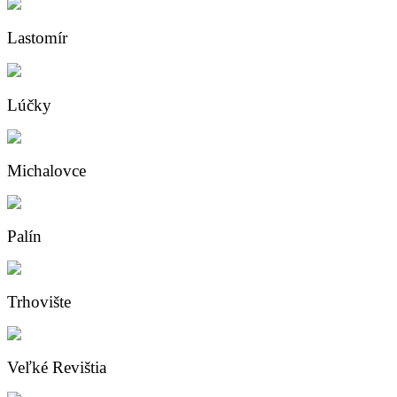
Lastomír
Lúčky
Michalovce
Palín
Trhovište
Veľké Revištia