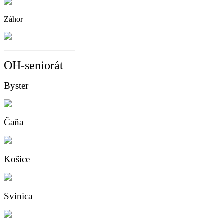
Záhor
OH-seniorát
Byster
Čaňa
Košice
Svinica