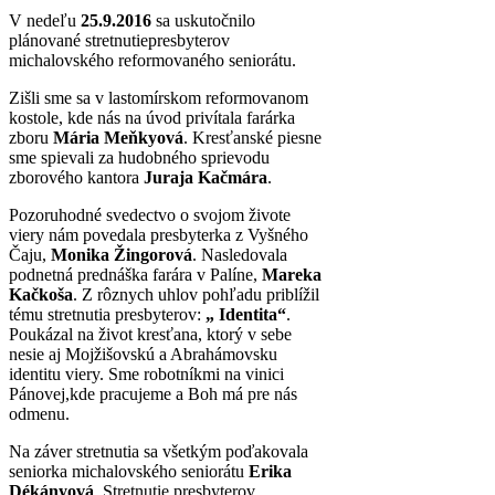
V nedeľu
25.9.2016
sa uskutočnilo
plánované stretnutiepresbyterov
michalovského reformovaného seniorátu.
Zišli sme sa v lastomírskom reformovanom
kostole, kde nás na úvod privítala farárka
zboru
Mária Meňkyová
. Kresťanské piesne
sme spievali za hudobného sprievodu
zborového kantora
Juraja Kačmára
.
Pozoruhodné svedectvo o svojom živote
viery nám povedala presbyterka z Vyšného
Čaju,
Monika Žingorová
. Nasledovala
podnetná prednáška farára v Palíne,
Mareka
Kačkoša
. Z rôznych uhlov pohľadu priblížil
tému stretnutia presbyterov:
„ Identita“
.
Poukázal na život kresťana, ktorý v sebe
nesie aj Mojžišovskú a Abrahámovsku
identitu viery. Sme robotníkmi na vinici
Pánovej,kde pracujeme a Boh má pre nás
odmenu.
Na záver stretnutia sa všetkým poďakovala
seniorka michalovského seniorátu
Erika
Dékányová
. Stretnutie presbyterov