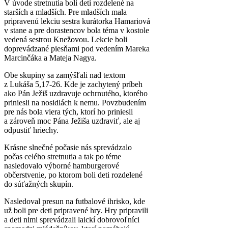
V úvode stretnutia boli deti rozdelené na
starších a mladších. Pre mladších mala
pripravenú lekciu sestra kurátorka Hamariová
v stane a pre dorastencov bola téma v kostole
vedená sestrou Knežovou. Lekcie boli
doprevádzané piesňami pod vedením Mareka
Marcinčáka a Mateja Nagya.
Obe skupiny sa zamýšľali nad textom
z Lukáša 5,17-26. Kde je zachytený príbeh
ako Pán Ježiš uzdravuje ochrnutého, ktorého
priniesli na nosidlách k nemu. Povzbudením
pre nás bola viera tých, ktorí ho priniesli
a zároveň moc Pána Ježiša uzdraviť, ale aj
odpustiť hriechy.
Krásne slnečné počasie nás sprevádzalo
počas celého stretnutia a tak po téme
nasledovalo výborné hamburgerové
občerstvenie, po ktorom boli deti rozdelené
do súťažných skupín.
Nasledoval presun na futbalové ihrisko, kde
už boli pre deti pripravené hry. Hry pripravili
a deti nimi sprevádzali laickí dobrovoľníci