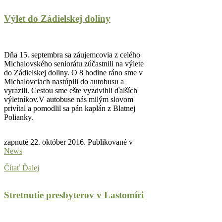
Výlet do Zádielskej doliny
Dňa 15. septembra sa záujemcovia z celého
Michalovského seniorátu zúčastnili na výlete
do Zádielskej doliny. O 8 hodine ráno sme v
Michalovciach nastúpili do autobusu a
vyrazili. Cestou sme ešte vyzdvihli ďalších
výletníkov.V autobuse nás milým slovom
privítal a pomodlil sa pán kaplán z Blatnej
Polianky.
zapnuté
22. október 2016
. Publikované v
News
Čítať Ďalej
Stretnutie presbyterov v Lastomíri