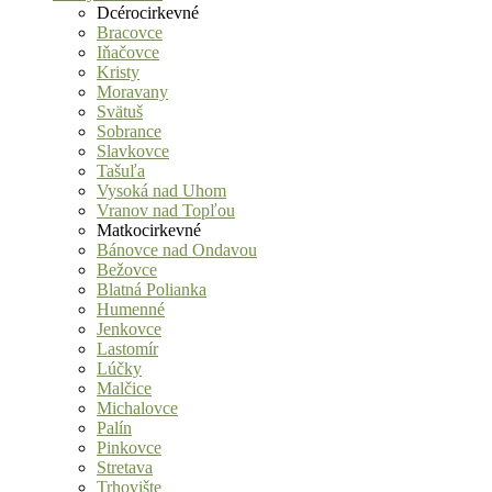
Dcérocirkevné
Bracovce
Iňačovce
Kristy
Moravany
Svätuš
Sobrance
Slavkovce
Tašuľa
Vysoká nad Uhom
Vranov nad Topľou
Matkocirkevné
Bánovce nad Ondavou
Bežovce
Blatná Polianka
Humenné
Jenkovce
Lastomír
Lúčky
Malčice
Michalovce
Palín
Pinkovce
Stretava
Trhovište