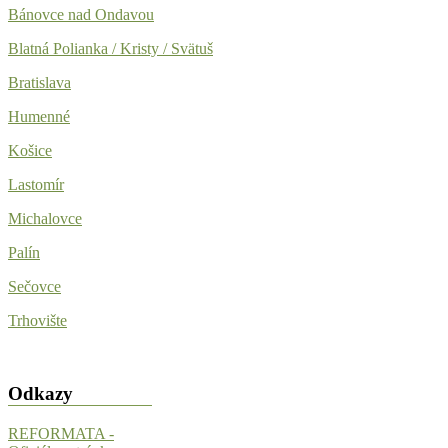
Bánovce nad Ondavou
Blatná Polianka / Kristy / Svätuš
Bratislava
Humenné
Košice
Lastomír
Michalovce
Palín
Sečovce
Trhovište
Odkazy
REFORMATA -