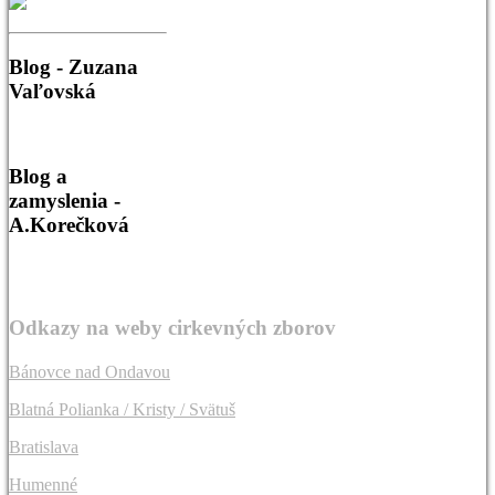
Blog
- Zuzana
Vaľovská
Blog
a
zamyslenia -
A.Korečková
Odkazy
na weby cirkevných zborov
Bánovce nad Ondavou
Blatná Polianka / Kristy / Svätuš
Bratislava
Humenné