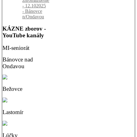
zhromaždenie
- 12.102025
- Bánovce
n/Ondavou
KÁZNE
zborov -
YouTube kanály
MI-seniorát
Bánovce nad
Ondavou
Bežovce
Lastomír
Lúčky