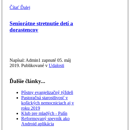
Čítať Ďalej
Seniorátne stretnutie detí a
dorastencov
Napísal: Admin1 zapnuté
05. máj
2019
. Publikované v
Udalosti
Ďalšie články...
Pôstny evanjelizačný týždeň
Pastoračná starostlivosť v
košických nemocniciach aj v
roku 2019
Klub pre mladých - Palín
Reformovaný spevník ako
Android aplikácia