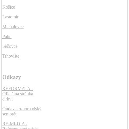
Košice
Lastomír
Michalovce
Palín
Sečovce
Trhovište
Odkazy
REFORMATA -
Oficiálna stránka
cirkvi
Ondavsko-hornadský
seniorát
RE-MI-DIA -
Reformovaná misia