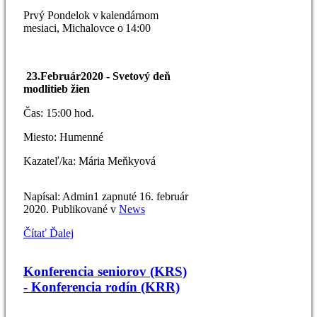
Prvý Pondelok v kalendárnom
mesiaci, Michalovce
o 14:00
23
.
Február
20
20 -
Svetový deň
modlitieb žien
Čas: 1
5
:00 hod.
Miesto:
Humenné
Kazateľ/ka:
Mária Meňkyová
Napísal: Admin1 zapnuté
16. február
2020
. Publikované v
News
Čítať Ďalej
Konferencia seniorov (KRS)
- Konferencia rodín (KRR)