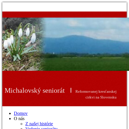
sobota, 08. august 2026
I
Michalovský seniorát
Reformovanej kresťanskej
cirkvi na Slovensku
Domov
O nás
Z našej histórie
Vedenie seniorátu