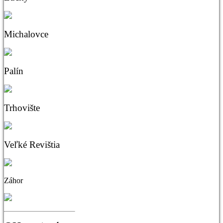
Michalovce
Palín
Trhovište
Veľké Revištia
Záhor