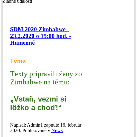
Žiadne udalosti
SDM 2020 Zimbabwe -
23.2.2020 o 15:00 hod. -
Humenné
Téma
T
exty pripravili ženy zo
Zimbabwe
na tému:
„Vstaň, vezmi si
lôžko a choď!“
Napísal: Admin1 zapnuté
16. február
2020
. Publikované v
News