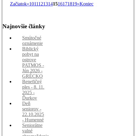
Začiatok
«
10
11
12
13
14
15
16
17
18
19
»
Koniec
Najnovšie
články
Smútočné
oznámenie
Biblický
pobyt na
ostrove
PATMOS -
Jún 2026 -
GRÉCKO
Benefičný
ples - 8. 11.
2025 -
Ďurkov
Deň
seniorov -
22.10.2025
- Humenné
Seniorátne
valné