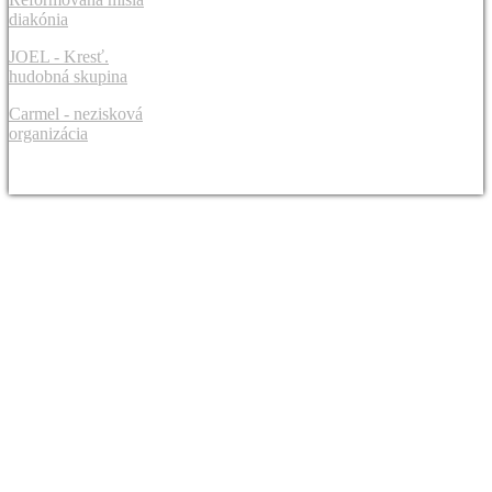
diakónia
JOEL - Kresť.
hudobná skupina
Carmel - nezisková
organizácia