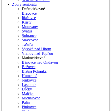
Zbory seniorátu
Dcérocirkevné
Bracovce
Iňačovce
Kristy
Moravany
Svätuš
Sobrance
Slavkovce
Tašuľa
Vysoká nad Uhom
Vranov nad Topľou
Matkocirkevné
Bánovce nad Ondavou
Bežovce
Blatná Polianka
Humenné
Jenkovce
Lastomír
Lúčky
Malčice
Michalovce
Palín
Pinkovce