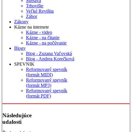
Stretava
Trhovište
Veľké Revištia
Záhor
Zákony
Kázne na internete
Kázne - video
Kázne - na čítanie
Kázne - na počúvanie
Blogy
Blog - Zuzana Vaľovská
Blog - Andrea Korečková
SPEVNIK
Reformovaný spevník
(formát MIDI)
Reformovaný spevník
(formát MP3)
Reformovaný spevník
(formát PDF)
Následujúce
udalosti