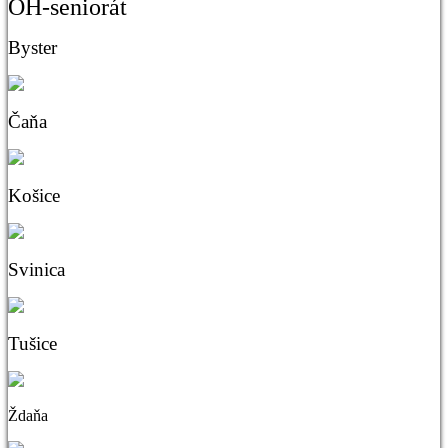
OH-seniorát
Byster
Čaňa
Košice
Svinica
Tušice
Ždaňa