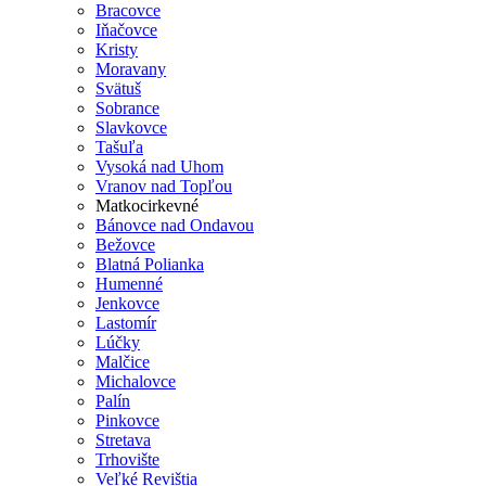
Bracovce
Iňačovce
Kristy
Moravany
Svätuš
Sobrance
Slavkovce
Tašuľa
Vysoká nad Uhom
Vranov nad Topľou
Matkocirkevné
Bánovce nad Ondavou
Bežovce
Blatná Polianka
Humenné
Jenkovce
Lastomír
Lúčky
Malčice
Michalovce
Palín
Pinkovce
Stretava
Trhovište
Veľké Revištia