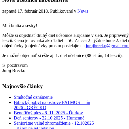
zapnuté
17. február 2018
. Publikované v
News
Milí bratia a sestry!
Môžte si objednať druhý diel učebnice Hojdanie v sieti. Je pripravený
lekcií. Cena je rovnaká ako 1.diel – 5€. Za cca 2 týždne bude 2. die
objednávky (objednávky prosím posielajte na
jurajbrecko@gmail.co
Je možné objednať si ešte aj 1. diel učebnice (88 strán, 14 lekcií).
S pozdravom
Juraj Brecko
Najnovšie
články
Smútočné oznámenie
Biblický pobyt na ostrove PATMOS - Jún
2026 - GRÉCKO
Benefičný ples - 8. 11. 2025 - Ďurkov
Deň seniorov - 22.10.2025 - Humenné
Seniorátne valné zhromaždenie - 12.102025
- Bánovce n/Ondavou