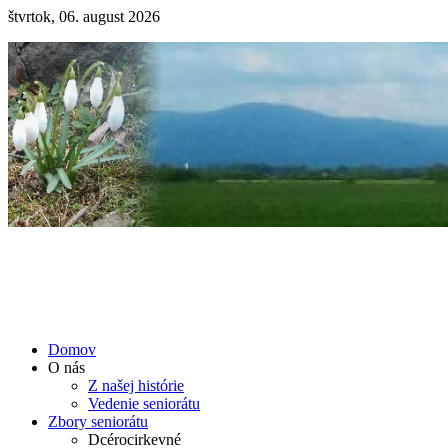
štvrtok, 06. august 2026
Domov
O nás
Z našej histórie
Vedenie seniorátu
Zbory seniorátu
Dcérocirkevné