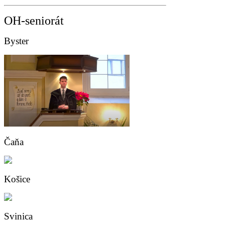
OH-seniorát
Byster
Čaňa
Košice
Svinica