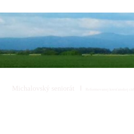
I
Michalovský seniorát
Reformovanej kresťanskej cir