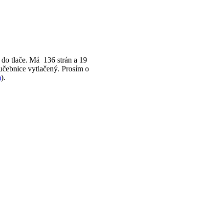
 do tlače. Má 136 strán a 19
l učebnice vytlačený. Prosím o
m
).