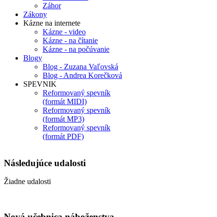
Záhor
Zákony
Kázne na internete
Kázne - video
Kázne - na čítanie
Kázne - na počúvanie
Blogy
Blog - Zuzana Vaľovská
Blog - Andrea Korečková
SPEVNIK
Reformovaný spevník
(formát MIDI)
Reformovaný spevník
(formát MP3)
Reformovaný spevník
(formát PDF)
Následujúce
udalosti
Žiadne udalosti
Nová učebnica náboženstva